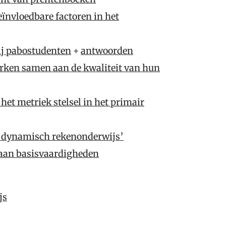
eïnvloedbare factoren in het
ij pabostudenten
+
antwoorden
rken samen aan de kwaliteit van hun
het metriek stelsel in het primair
ef dynamisch rekenonderwijs’
aan basisvaardigheden
js