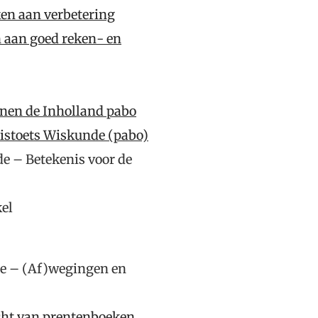
en aan verbetering
 aan goed reken- en
nen de Inholland pabo
nistoets Wiskunde (pabo)
e – Betekenis voor de
el
de – (Af)wegingen en
acht van prentenboeken