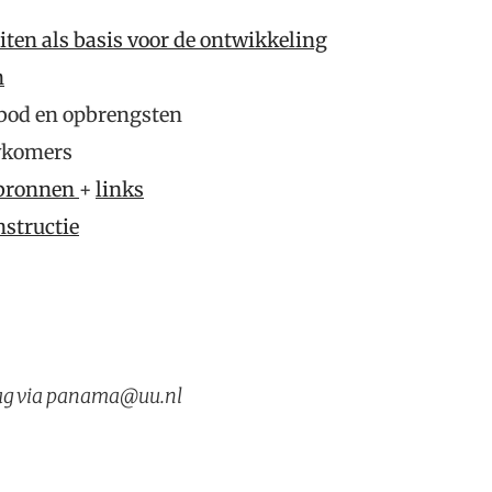
iten als basis voor de ontwikkeling
n
anbod en opbrengsten
wkomers
bronnen
+
links
nstructie
ag via panama@uu.nl