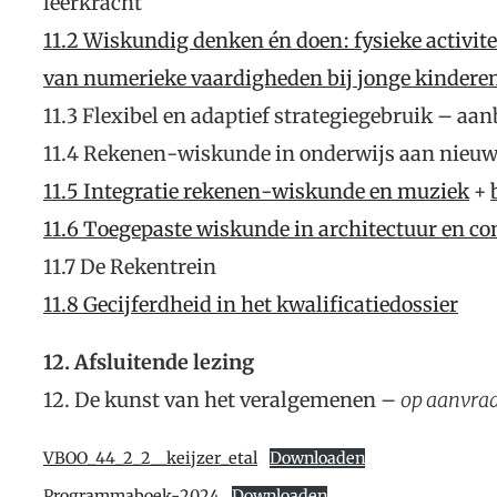
leerkracht
11.2 Wiskundig denken én doen: fysieke activite
van numerieke vaardigheden bij jonge kindere
11.3 Flexibel en adaptief strategiegebruik – a
11.4 Rekenen-wiskunde in onderwijs aan nieu
11.5 Integratie rekenen-wiskunde en muziek
+
11.6 Toegepaste wiskunde in architectuur en co
11.7 De Rekentrein
11.8 Gecijferdheid in het kwalificatiedossier
12. Afsluitende lezing
12. De kunst van het veralgemenen –
op aanvra
VBOO_44_2_2__keijzer_etal
Downloaden
Programmaboek-2024
Downloaden