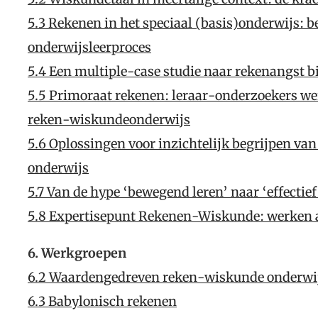
5.3 Rekenen in het speciaal (basis)onderwijs: b
onderwijsleerproces
5.4 Een multiple-case studie naar rekenangst b
5.5 Primoraat rekenen: leraar-onderzoekers we
reken-wiskundeonderwijs
5.6 Oplossingen voor inzichtelijk begrijpen van 
onderwijs
5.7 Van de hype ‘bewegend leren’ naar ‘effecti
5.8 Expertisepunt Rekenen-Wiskunde: werken 
6. Werkgroepen
6.2 Waardengedreven reken-wiskunde onderwi
6.3 Babylonisch rekenen