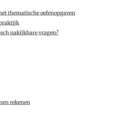
 met thematische oefenopgaven
praktijk
isch nakijkbare vragen?
nnen rekenen